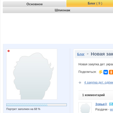
Блог
( 9 )
Основное
Шпионаж
Новая зак
>
Блог
Новая закупка дет. укр
Поделиться:
4 закупка дет. одёжк
1 комментарий
Зорьк@
Портрет заполнен на 68 %
Раздачи -
w