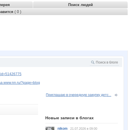
лерея
Поиск людей
равится
( 0 )
_id=51426775
rkaa.www.nn.ru/?page=blog
Приглашаю в очередную закупку детс...
Новые записи в блогах
nikom
21.07.2026 в 09:00