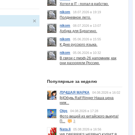
Хотел в IT - попал в рабство.
nikom
18.07.2026 в 19:19
Полдневное лето.
nikom
08.07.2026 в 13:07
Азбука для Буратино.
nikom
05.06.2026 в 15:55
К Дню русского языка.
nikom
05.06.2026 в 10:32
В связи с пмэф-26 напомним, как
они раззоряли Россию.
Популярные за неделю
ЛУЧШАЯ МАРКА
04.08.2026 в 16:02
[b]Обувь Ralf Ringer Наша цена
ниж...
Olgs
04.08.2026 в 17:28
Фото вещей из китайского выкупа!
П...
3
Nata.li
05.08.2026 в 16:56
WILDBERRIES НЕРВНО КУРИТ В