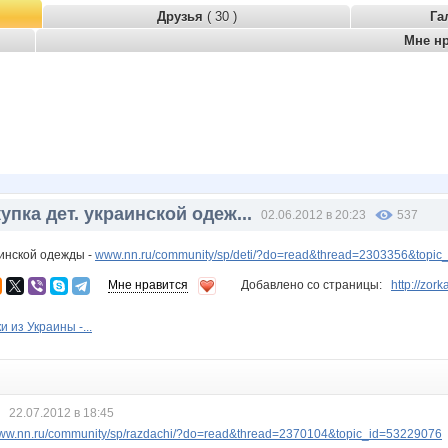
Друзья
( 30 )
Га
Мне н
упка дет. украинской одеж...
02.06.2012 в 20:23
537
аинской одежды -
www.nn.ru/community/sp/deti/?do=read&thread=2303356&topic
Мне нравится
Добавлено со страницы:
http://zo
и из Украины -...
22.07.2012 в 18:45
ww.nn.ru/community/sp/razdachi/?do=read&thread=2370104&topic_id=53229076