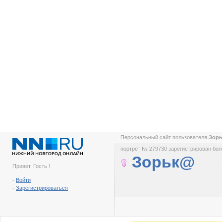
Персональный сайт пользователя
Зор
портрет № 279730 зарегистрирован боле
Зорьк@
Привет, Гость !
-
Войти
-
Зарегистрироваться