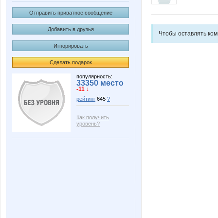
Отправить приватное сообщение
Добавить в друзья
Чтобы оставлять ко
Игнорировать
Сделать подарок
популярность:
33350 место
-11 ↓
рейтинг
645
?
Как получить
уровень?