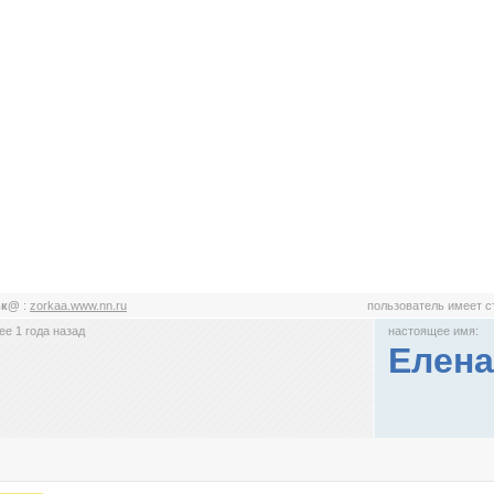
ьк@
:
zorkaa.www.nn.ru
пользователь имеет 
е 1 года назад
настоящее имя:
Елена